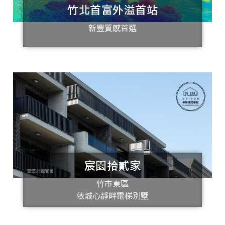
竹北首富外溢首站
新豐質感首選
宸園拾貳家
竹市東區
依城心靜畔電梯別墅