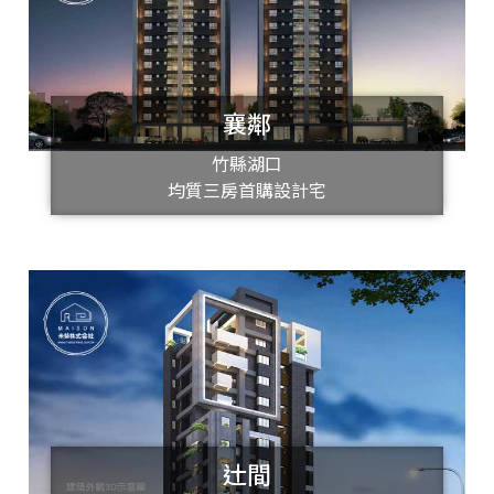
襄鄰
竹縣湖口
均質三房首購設計宅
辻間