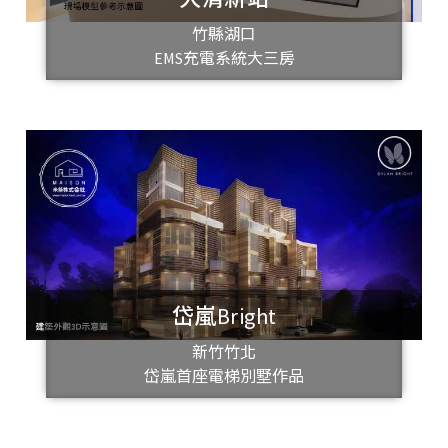
竹縣湖口
EMS充電系統大三房
岱嵐Bright
新竹竹北
岱嵐首座電梯別墅作品