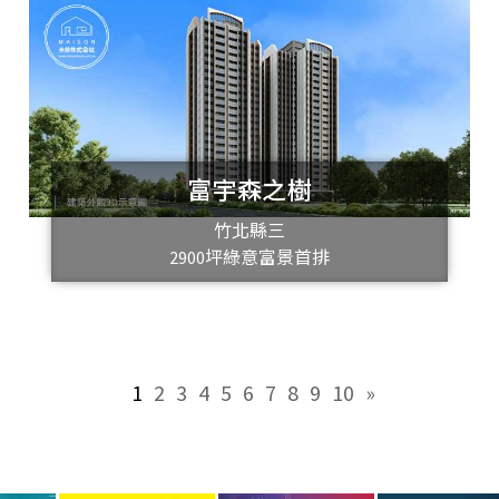
富宇森之樹
竹北縣三
2900坪綠意富景首排
1
2
3
4
5
6
7
8
9
10
»
«