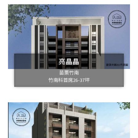
亮晶晶
苗栗竹南
竹南科首席26-37坪