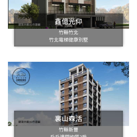
鑫億光仰
竹縣竹北
竹北電梯健康別墅
裏山森活
竹縣新豐
戶戶邊間均質3房