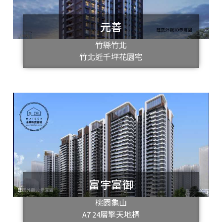
元善
竹縣竹北
竹北近千坪花園宅
富宇富御
桃園龜山
A7 24層擎天地標