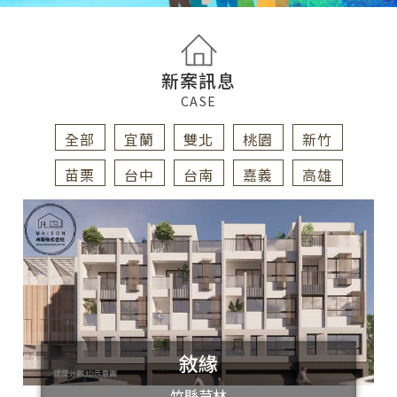
新案訊息
CASE
全部
宜蘭
雙北
桃園
新竹
苗栗
台中
台南
嘉義
高雄
敘緣
竹縣芎林