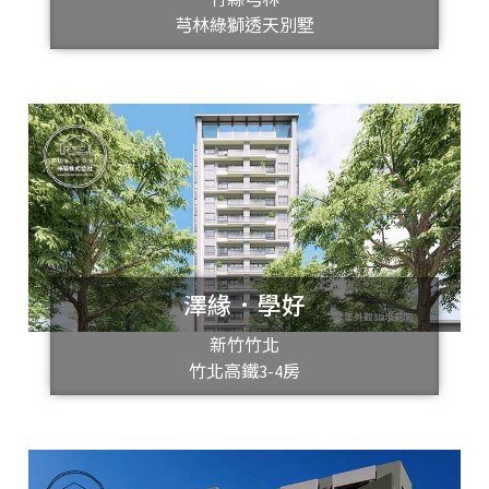
芎林綠獅透天別墅
澤緣．學好
新竹竹北
竹北高鐵3-4房