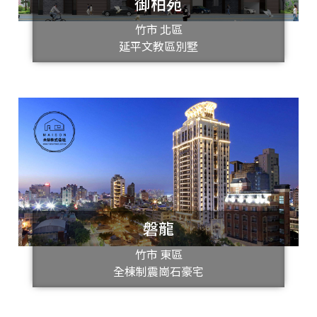
御柏苑
竹市 北區
延平文教區別墅
磐龍
竹市 東區
全棟制震崗石豪宅