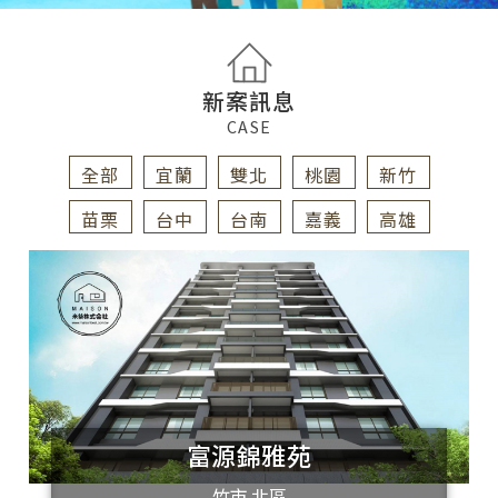
新案訊息
CASE
全部
宜蘭
雙北
桃園
新竹
苗栗
台中
台南
嘉義
高雄
富源錦雅苑
竹市 北區