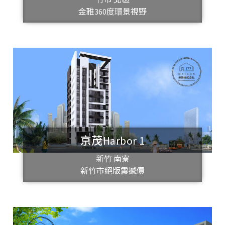
金雅360度環景視野
京茂Harbor 1
新竹 南寮
新竹市絕版震撼價