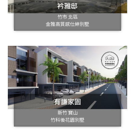
衿雅邸
竹市 北區
金雅高質感仕紳別墅
有謙家園
新竹 寶山
竹科後花園別墅