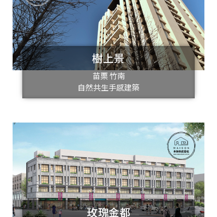
樹上景
苗栗 竹南
自然共生手感建築
玫瑰金都