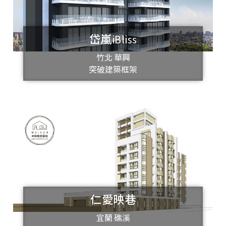
岱嵐iBliss
竹北 華興
突破建築框架
仁愛映巷
宜蘭 礁溪