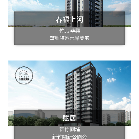
春福上河
竹北 華興
華興特區水岸美宅
賦居
新竹 關埔
新竹關新公園旁