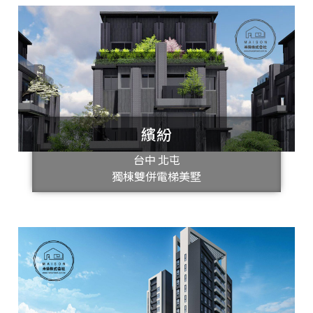
繽紛
台中 北屯
獨棟雙併電梯美墅