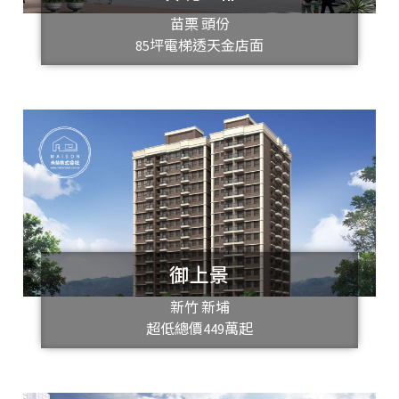
苗栗 頭份
85坪電梯透天金店面
御上景
新竹 新埔
超低總價449萬起