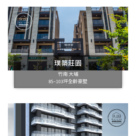
璞築莊園
竹南 大埔
85~103坪全齡豪墅