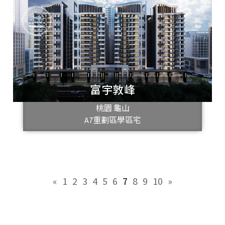
富宇敦峰
桃園 龜山
A7重劃區學區宅
«
1
2
3
4
5
6
7
8
9
10
»