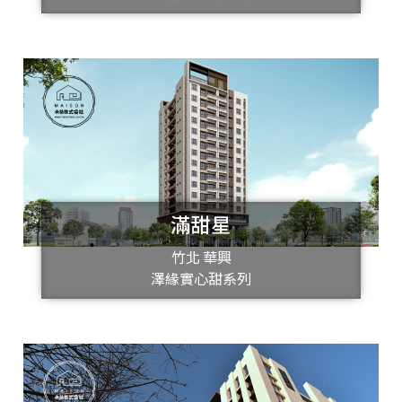
滿甜星
竹北 華興
澤緣實心甜系列