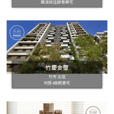
礁溪純住靜巷美宅
竹慶金璽
竹市 北區
均質4房輕豪宅