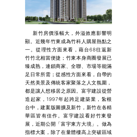
新竹房價漲幅大，外溢效應影響明
顯。近幾年竹東成為竹科人購屋熱點之
一。從理性方面來看，藉台68往返新
竹竹北相當便捷；竹東本身商圈發展已
臻成熟，連鎖商家、全聯、市場等能滿
足日常所需；從感性方面來看，自帶的
天然美景及傳統客家聚落之人文氛圍，
都是讓人想移居之原因。富宇建設從營
造起家，1997年起跨足建築業，紮根
台中，建案版圖擴及新竹，新竹在各精
華區皆有佳作。富宇建設看好竹東發
展，近期公開「富宇東方大境」。做為
指標大案，除了在量體樓高上突破區域