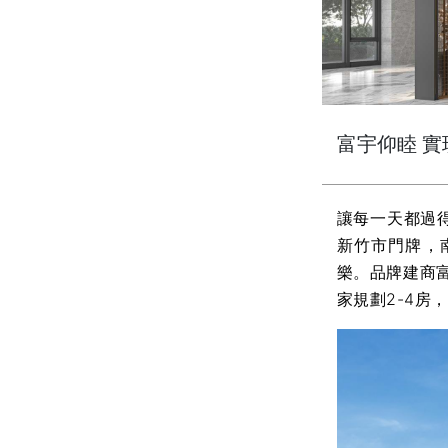
富宇仰睦 實
讓每一天都過
新竹市門牌，
樂。品牌建商
家規劃2-4房