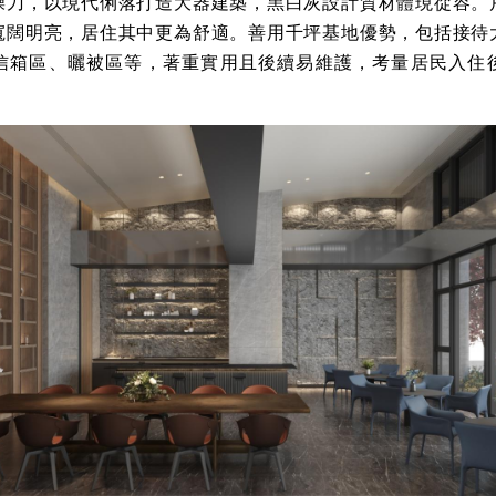
操刀，以現代俐落打造大器建築，黑白灰設計質材體現從容。
寬闊明亮，居住其中更為舒適。善用千坪基地優勢，包括接待
信箱區、曬被區等，著重實用且後續易維護，考量居民入住