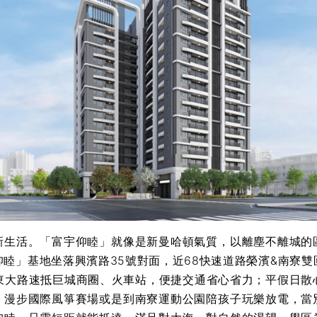
新生活。「富宇仰睦」就像是新曼哈頓氣質，以離塵不離城的
仰睦」基地坐落興濱路35號對面，近68快速道路榮濱&南寮雙
藉東大路速抵巨城商圈、火車站，便捷交通省心省力；平假日散心
，漫步國際風箏賽場或是到南寮運動公園陪孩子玩樂放電，當