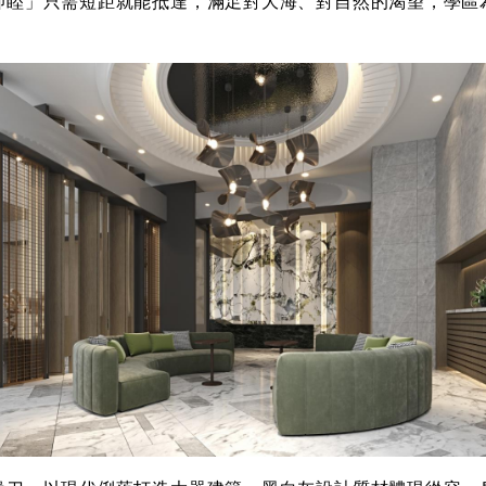
仰睦」只需短距就能抵達，滿足對大海、對自然的渴望，學區