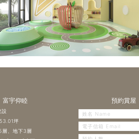
富宇仰睦
預約賞屋
建設
3.01坪
5層、地下3層