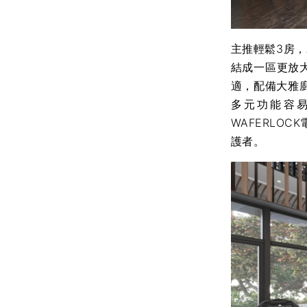
主推輕鬆3房
結成一區更放
適，配備大雅廚
多元功能容
WAFERLO
護者。