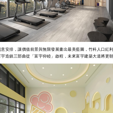
刻意安排，讓價值前景與無限發展畫出最美藍圖，竹科人口紅利
富宇造鎮三部曲從「富宇仰睦」啟程，未來富宇建築大道將更