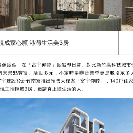
現成家心願 港灣生活美3房
得像度假，在「富宇仰睦」度假即日常。對比新竹高科技城市
南寮景點豐富、活動多元，不定時舉辦音樂季更是吸引眾多
富宇建設於新竹南寮推出預售大樓案「富宇仰睦」，140戶住家
，現主推輕鬆3房，邀請真正懂生活的人。