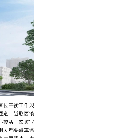
區位平衡工作與
匝道，近取西濱
樂活，悠遊17
別人都要驅車遠