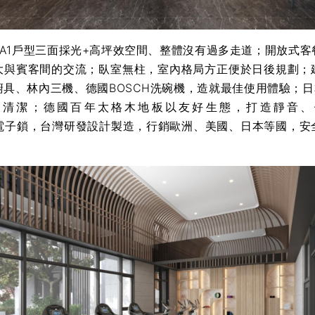
，A1戶型三面採光+高坪效空間、整體沒有過多走道；開放式客
大與賓客間的交流；臥室無柱，室內格局方正便於日後規劃；
具、林內三機、德國BOSCH洗碗機，造就最佳使用體驗；日
易清潔；德國百年太格木地板以友好生態，打造靜音、
CK電子鎖，台灣研發設計製造，行銷歐洲、美國、日本等國，