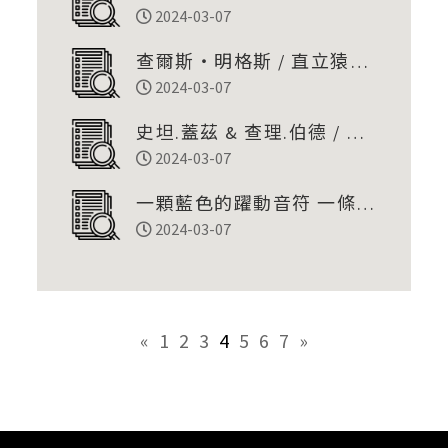
眾
2024-03-07
查爾斯‧明格斯 / 直立猿人
「這是一次人類與爵士樂的
2024-03-07
共同進化。」
史坦.蓋茲 & 查理.伯德 / 爵
士森巴
2024-03-07
一顆藍色的躍動音符 一條爵
士樂的偉大航道
2024-03-07
«
1
2
3
4
5
6
7
»