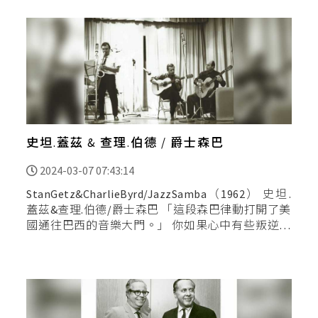
史坦.蓋茲 & 查理.伯德 / 爵士森巴
2024-03-07 07:43:14
StanGetz&CharlieByrd/JazzSamba（1962） 史坦.
蓋茲&查理.伯德/爵士森巴 「這段森巴律動打開了美
國通往巴西的音樂大門。」 你如果心中有些叛逆，
不妨放下世界最有名的巴薩諾瓦（BossaNova）專
輯《Getz/