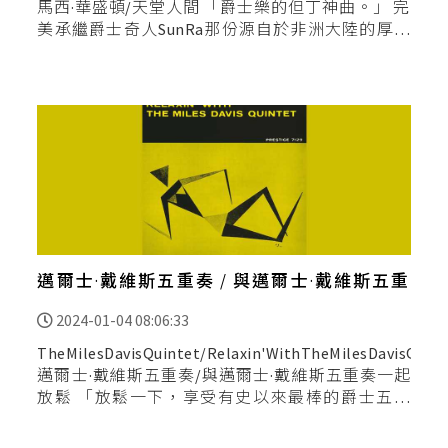
馬西·華盛頓/天堂人間 「爵士樂的但丁神曲。」 完
美承繼爵士奇人SunRa那份源自於非洲大陸的厚實
力量、爾後創造出無如同在星際中無垠空間旅行的
聆聽體
邁爾士·戴維斯五重奏 / 與邁爾士·戴維斯五重
奏一起放鬆
2024-01-04 08:06:33
TheMilesDavisQuintet/Relaxin'WithTheMilesDavisQui
邁爾士·戴維斯五重奏/與邁爾士·戴維斯五重奏一起
放鬆 「放鬆一下，享受有史以來最棒的爵士五重
奏。」 鍾情於邁爾士·戴維