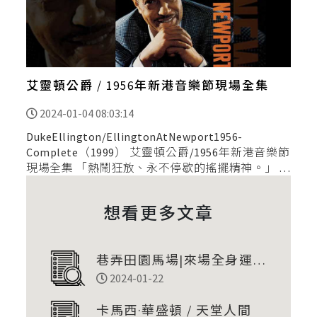
艾靈頓公爵 / 1956年新港音樂節現場全集
2024-01-04 08:03:14
DukeEllington/EllingtonAtNewport1956-
Complete（1999） 艾靈頓公爵/1956年新港音樂節
現場全集 「熱鬧狂放、永不停歇的搖擺精神。」 這
張爵士大樂團作品對我來說，有著最深刻的搖擺餘
韻，它既是搖擺時代的集大
想看更多文章
巷弄田園馬場|來場全身運動
自信與感動的騎乘體驗
2024-01-22
卡馬西·華盛頓 / 天堂人間