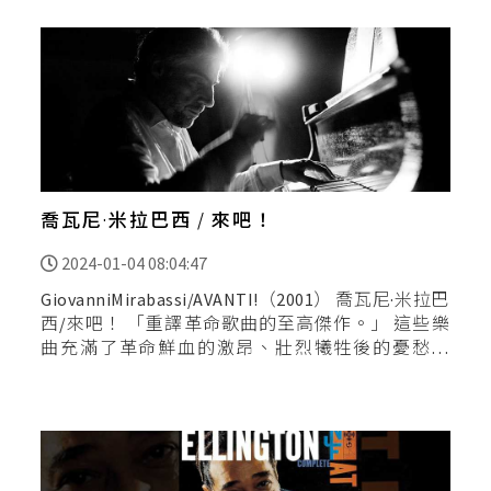
喬瓦尼·米拉巴西 / 來吧！
2024-01-04 08:04:47
GiovanniMirabassi/AVANTI!（2001） 喬瓦尼·米拉巴
西/來吧！ 「重譯革命歌曲的至高傑作。」 這些樂
曲充滿了革命鮮血的激昂、壯烈犧牲後的憂愁哀
傷、最後邁向了撥雲見日後的希望… 用強