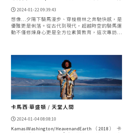
乘體驗
2024-01-22 09:39:43
想像…夕陽下騎馬漫步、穿梭樹林之奔馳快感，是
優雅更是俐落。從古代到現代，超越時空的騎馬運
動不僅修煉身心更是全方位素質教育，這次專訪新
竹市唯一馬場「巷弄田園」馬術教練張春天，聊一
聊從選手到教練的故
卡馬西·華盛頓 / 天堂人間
2024-01-04 08:08:10
KamasiWashington/HeavenandEarth（2018） 卡