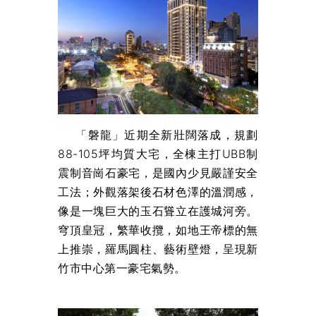
「磐龍」近期全新壯闊落成，規劃
88-105坪均質大宅，全棟主打UBB制
震制音崗石豪宅，是國內少見嚴謹安全
工法；外觀落架後石材色澤的溫潤感，
像是一塊巨大的玉石聳立在護城河旁。
穹頂皇冠，繁華收攬，如地王帝標的無
上推崇，羅馬圓柱、藝術壁燈，呈現新
竹市中心第一豪宅氣勢。