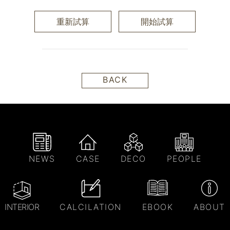
重新試算
開始試算
BACK
NEWS
CASE
DECO
PEOPLE
INTERIOR
CALCILATION
EBOOK
ABOUT