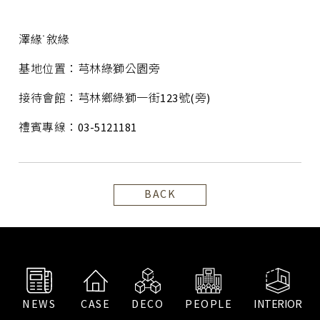
澤緣˙敘緣
基地位置：芎林綠獅公園旁
接待會館：芎林鄉綠獅一街123號(旁)
禮賓專線：03-5121181
BACK
NEWS
CASE
DECO
PEOPLE
INTERIOR