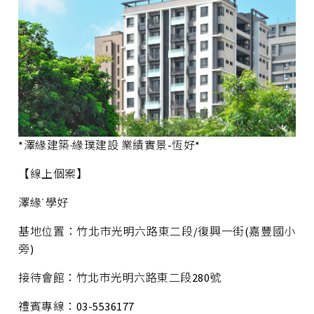
*澤緣建築·緣璞建設 業績實景-恆好*
【線上個案】
澤緣˙學好
基地位置：竹北市光明六路東二段/復興一街(嘉豐國小
旁)
接待會館：竹北市光明六路東二段280號
禮賓專線：03-5536177