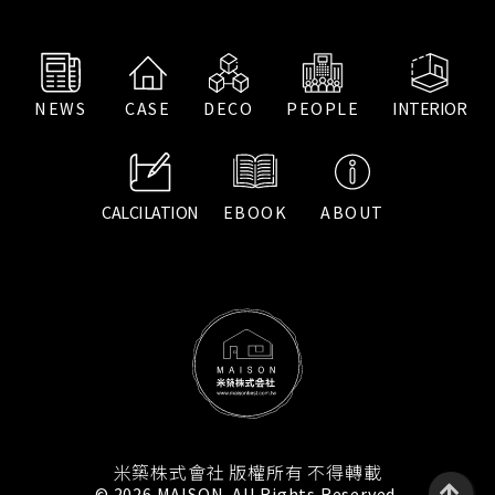
NEWS
CASE
DECO
PEOPLE
INTERIOR
CALCILATION
EBOOK
ABOUT
米築株式會社 版權所有 不得轉載
© 2026 MAISON. All Rights Reserved.