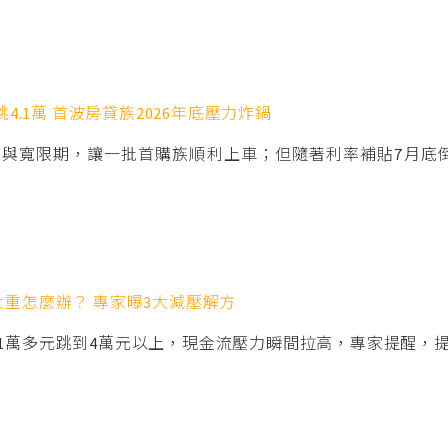
4.1萬 首波房貸族2026年底壓力炸鍋
與寬限期，讓一批首購族順利上車；但隨著利率補貼7月底
重怎麼辦？ 專家曝3大減壓解方
1萬多元跳到4萬元以上，現金流壓力瞬間拉高，專家提醒，提