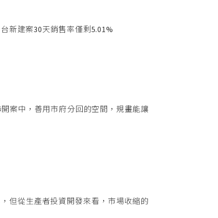
建案30天銷售率僅剩5.01%
聯開案中，善用市府分回的空間，規畫能讓
3%，但從生產者投資開發來看，市場收縮的