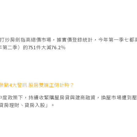
打炒房劍指高總價市場，據實價登錄統計，今年第一季七都高
第二季）的751件大減76.2％
榮點4大警訊 股房雙崩正倒計時？
中度政策下，持續收緊購屋房貸與建商融資，換屋市場遭到
貸房理財、貸房入股」。