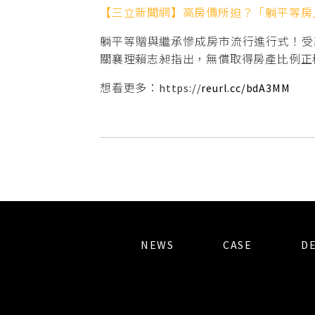
【三立新聞網】高房價所迫？「躺平等房」
躺平等贈與繼承慘成房市流行進行式！受
關襄理賴志昶指出，無償取得房產比例正
想看更多：https://
reurl.cc/bdA3MM
NEWS
CASE
D