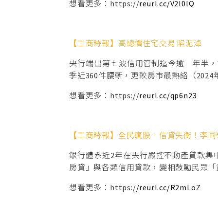
想看更多：https://
reurl.cc/V2l0lQ
【工商時報】高總價住宅交易 陷泥淖
央行端出第七波信用管制迄今逾一年半，
季近360件腰斬，更較房市最熱絡（2024年
想看更多：https://
reurl.cc/qp6n23
【工商時報】全民瘋股、信貸失衡！李同
銀行體系近2年在央行嚴控不動產貸款集
房貸」與各類信用貸款，變相鼓勵民眾「
想看更多：https:/
/reurl.cc/R2mLoZ