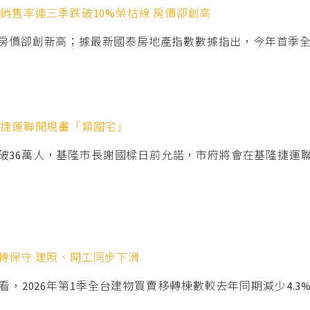
銷售率連三季跌破10%榮枯線 房價卻創高
價卻創新高；據最新國泰房地產指數數據指出，今年首季全台新
採捷運聯開規畫「類國宅」
破36萬人，基隆市長謝國樑日前允諾，市府將會在基隆捷運
轉保守 建照、開工同步下滑
，2026年第1季全台建物買賣移轉棟數較去年同期減少4.