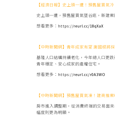
【經濟日報】史上頭一遭！預售屋買氣冷 
史上頭一遭，預售屋買氣墜谷底，新建案房
想看更多：https://
reurl.cc/18qXaX
【中時新聞網】青年成家有望 謝國樑將
基隆人口結構持續老化，今年總人口更跌
青年穩定、安心成家的產權住宅。
想看更多：https://
reurl.cc/r0A3WO
【中時新聞網】預售屋買氣凍！建商推案
房市進入調整期，從消費終端的交易面來看
幅度則更為明顯。