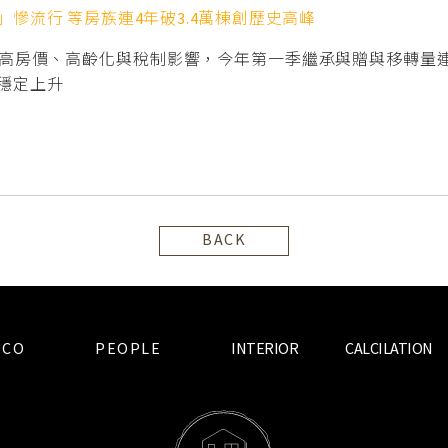
慘流行 等房族連4年破3.4萬棟創歷史高峰
高房價、高齡化與稅制影響，今年第一季繼承與贈與移轉量連4
穩定上升
BACK
ECO
PEOPLE
INTERIOR
CALCILATION