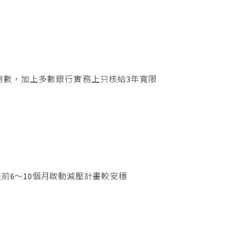
倒數，加上多數銀行實務上只核給3年寬限
前6～10個月啟動減壓計畫較安穩