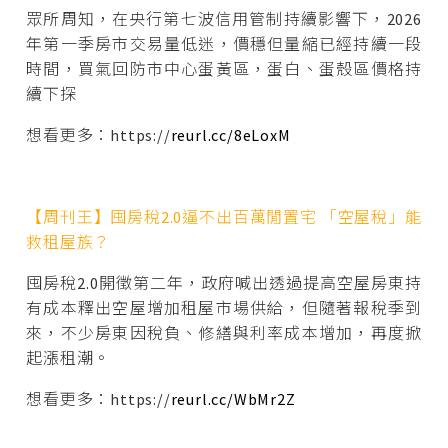
眾所周知，在央行第七波信用管制持續影響下，2026
年第一季房市交易量低迷，價穩但量縮已經持續一段
時間，買氣回防市中心蛋黃區，蛋白、蛋殼區價格持
續下探
想看更多：https://
reurl.cc/8eLoxM
【周刊王】囤房稅2.0逼不出百萬閒置宅 「空屋稅」能
救租屋族？
囤房稅2.0開徵第二年，政府喊出透過提高空屋房東持
有成本釋出空屋增加租屋市場供給，但隨著報稅季到
來，不少房東因稅負、修繕與利率成本增加，再度掀
起漲租潮。
想看更多：https://
reurl.cc/WbMr2Z