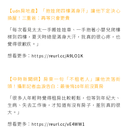
【udn房地產】「抱娃爬四樓滿身汗」讓他下定決心
換屋！三重爸：再等只會更貴
「每次看見太太一手搬娃娃車、一手抱著小嬰兒爬樓
梯到四樓，夏天時總是滿身大汗，我真的很心疼，也
覺得很歉疚。」
想看更多：https://
reurl.cc/A9LO1K
【中時新聞網】房東一句「不租老人」讓他流落街
頭！攝影記者血淚告白：最後悔10年前沒買房
「很多人年輕時覺得租房比較輕鬆，但等到年紀大、
生病、失去工作後，才知道有沒有房子，差別真的很
大。」
想看更多：https://
reurl.cc/vE4WW1