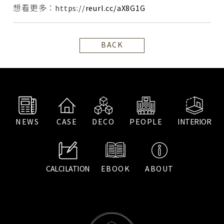
想看更多：https://
reurl.cc/aX8G1G
BACK
NEWS
CASE
DECO
PEOPLE
INTERIOR
CALCILATION
EBOOK
ABOUT