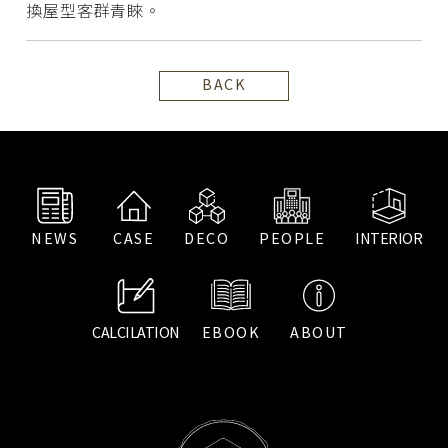
換屋型客群青睞。
BACK
NEWS
CASE
DECO
PEOPLE
INTERIOR
CALCILATION
EBOOK
ABOUT