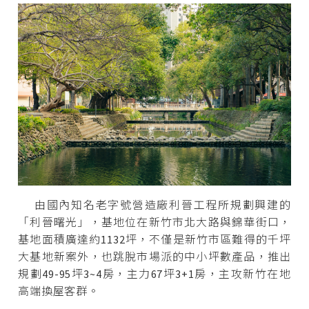
由國內知名老字號營造廠利晉工程所規劃興建的
「利晉曙光」，基地位在新竹市北大路與錦華街口，
基地面積廣達約1132坪，不僅是新竹市區難得的千坪
大基地新案外，也跳脫市場派的中小坪數產品，推出
規劃49-95坪3~4房，主力67坪3+1房，主攻新竹在地
高端換屋客群。