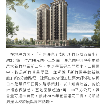
在地段方面，「利晉曙光」鄰近新竹巨城百貨步行
約3分鐘，位居曙光國小正對面，曙光國中升學率更穩
居大新竹地區前三名，本身學區是東門國小、三民國
中，皆是新竹明星學區，並鄰近「新竹圖書館新總
館」約5分鐘路程，建築由麻省理工建築大師郭旭原與
日本建築師平田晃久聯手策劃，以「知識峽谷」的設
計概念做發想，基地面積超過2萬5000平方公尺，藏
書量可達60萬冊，預計2025年圖書館完工後，將帶動
周邊區域發展與房市話題。