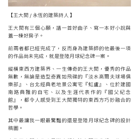
【王大閎 / 永恆的建築詩人 】
王大閎有三個心願，譜一首好曲子、寫一本好小說與
蓋一棟好房子。
前兩者都已經完成了，反而身為建築師的他最後一項
的作品尚未完成，就是登陸月球紀念碑一案。
縱橫東西方建築界、一生傳奇的王大閎，優秀的作品
無數，無論是造型奇異如飛碟的『淡水高爾夫球場俱
樂部』、台北經典老地景公寓宅『虹盧』、位於建國
南路典雅的自宅、以及生涯代表作的『國父紀念
館』，都令人感受到王大閎獨特的東西方巧妙融合的
哲學。
其中最讓我一眼最驚豔的還是登陸月球紀念碑的設計
稿圖。