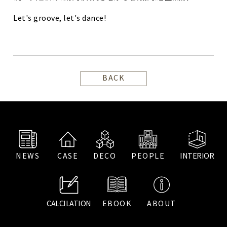
Let's groove, let's dance!
BACK
NEWS
CASE
DECO
PEOPLE
INTERIOR
CALCILATION
EBOOK
ABOUT