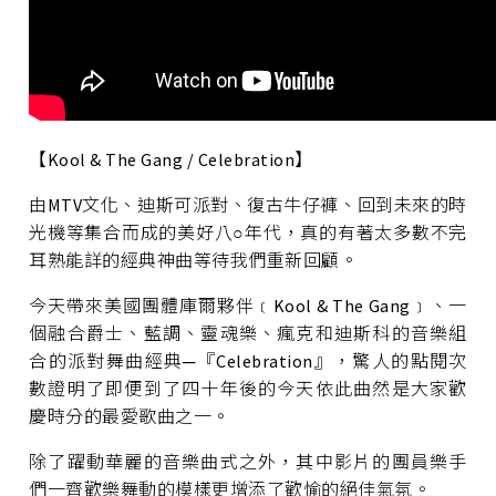
【Kool & The Gang / Celebration】
由MTV文化、迪斯可派對、復古牛仔褲、回到未來的時
光機等集合而成的美好八○年代，真的有著太多數不完
耳熟能詳的經典神曲等待我們重新回顧。
今天帶來美國團體庫爾夥伴﹝Kool & The Gang﹞、一
個融合爵士、藍調、靈魂樂、瘋克和迪斯科的音樂組
合的派對舞曲經典─『Celebration』，驚人的點閱次
數證明了即便到了四十年後的今天依此曲然是大家歡
慶時分的最愛歌曲之一。
除了躍動華麗的音樂曲式之外，其中影片的團員樂手
們一齊歡樂舞動的模樣更增添了歡愉的絕佳氣氛。