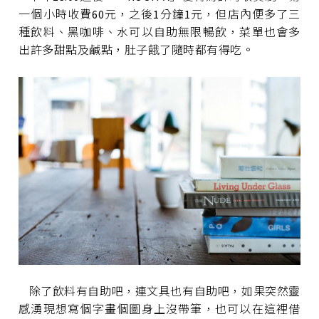
一個小時收費60元，之後1分鐘1元，但店內便多了三
種飲料、黑咖啡、水可以自助無限暢飲，菜單也會多
出許多甜點及鹹點，肚子餓了隨時都有得吃。
除了飲料有自助吧，連文具也有自助吧，如果突然靈
感湧現想寫個字畫個圖身上沒帶筆，也可以在這裡借