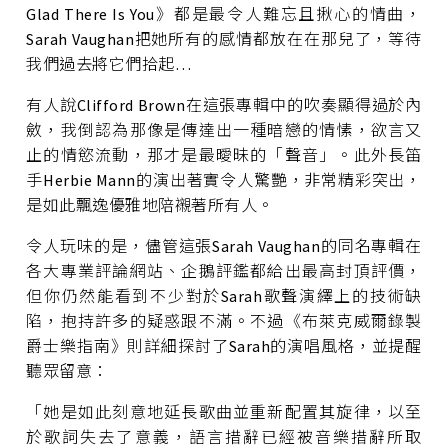
Glad There Is You》都是最令人難忘且揪心的情曲，
Sarah Vaughan把她所有的感情都放在在那兒了，等待
我們過去將它們拾起…
有人說Clifford Brown在這張專輯中的吹奏顯得過於內
斂，我倒認為那像是傳達出一種暗戀的情愫，欲言又
止的情慾流動，那才是最曖昧的「聲音」。此外長笛
手Herbie Mann的演出著實令人驚艷，非常精彩突出，
是如此飄逸優雅地陪襯著所有人。
令人玩味的是，儘管這張Sarah Vaughan的同名專輯在
各大專業評論網站、企鵝評鑑都給出最高封頂評價，
但你仍然能看到不少對於Sarah歌聲演繹上的技術缺
陷，抱持許多的疑惑跟不滿。不過《布萊克威爾錄製
爵士樂指南》則詳細探討了Sarah的演唱風格，並提醒
聽眾留意：
「她是如此刻意地延長歌曲並重新配置其旋律，以至
於歌詞失去了意義，語言措辭已經被音樂措辭所取