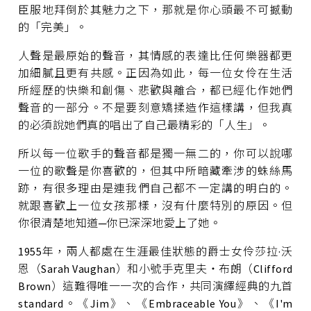
臣服地拜倒於其魅力之下，那就是你心頭最不可撼動
的「完美」。
人聲是最原始的聲音，其情感的表達比任何樂器都更
加細膩且更有共感。正因為如此，每一位女伶在生活
所經歷的快樂和創傷、悲歡與離合，都已經化作她們
聲音的一部分。不是要刻意矯揉造作這樣講，但我真
的必須說她們真的唱出了自己最精彩的「人生」。
所以每一位歌手的聲音都是獨一無二的，你可以說哪
一位的歌聲是你喜歡的，但其中所暗藏牽涉的蛛絲馬
跡，有很多理由是連我們自己都不一定講的明白的。
就跟喜歡上一位女孩那樣，沒有什麼特別的原因。但
你很清楚地知道─你已深深地愛上了她。
1955年，兩人都處在生涯最佳狀態的爵士女伶莎拉·沃
恩（Sarah Vaughan）和小號手克里夫‧布朗（Clifford
Brown）這難得唯一一次的合作，共同演繹經典的九首
standard。《Jim》、《Embraceable You》、《I'm