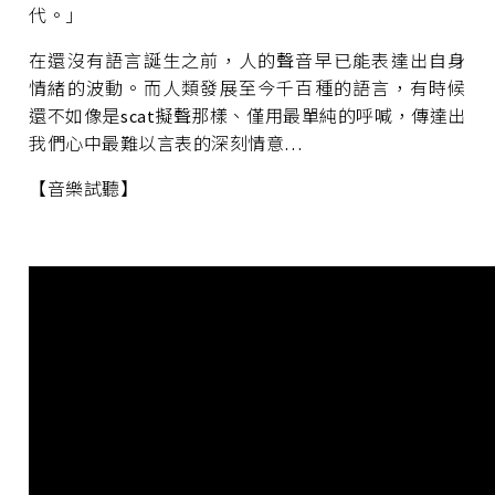
代。」
在還沒有語言誕生之前，人的聲音早已能表達出自身
情緒的波動。而人類發展至今千百種的語言，有時候
還不如像是scat擬聲那樣、僅用最單純的呼喊，傳達出
我們心中最難以言表的深刻情意…
【音樂試聽】