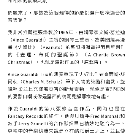
和相聚的歡樂氣氛。
問題來了，那該為這個難得的節慶挑選什麼樣適合的
音樂呢？
我非常推薦這張錄製於1965年、由鋼琴家文斯·葛拉迪
（Vince Guaraldi）主導的鋼琴三重奏、為美國經典漫
畫《史奴比》（Peanuts）的聖誕特輯電視節目所創作
的《查理‧布朗的聖誕節》（A Charlie Brown
Christmas），也就是這部作品的「原聲帶」。
Vince Guaraldi Trio的演奏重現了史奴比作者查爾斯·舒
爾茨（Charles M. Schulz）筆下人物的詼諧和幽默，旋
律輕柔並且充滿著睿智的新鮮靈動，就像是查理布朗
的憂鬱自嘲或像是露西的精闢見解那樣地有趣。
作為Guaraldi的第八張錄音室作品、同時也是在
Fantasy Records的終作，他與貝斯手Fred Marshall和
鼓手Jerry Granelli的合作默契早已精妙地融合為一。
專輯中的音樂總體來說建立在酷派爵士之上，並且使