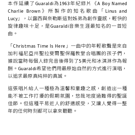
本作延續了Guaraldi為1963年紀錄片《A Boy Named
Charlie Brown》所製作的知名歌曲「Linus and
Lucy」，以露西與奈勒斯這對姊弟為創作靈感，輕快的
旋律趣味十足，是Guaraldi音樂生涯最知名的一首短
曲。
「Christmas Time Is Here」一曲中的年輕歌聲是來自
加利福尼亞州聖拉斐爾聖保羅教堂合唱團的孩子們，
據說當時每個人錄完音後得到了5美元和冰淇淋作為報
酬。Guaraldi希望他們用最原始自然的方式進行演唱，
以追求最原真純粹的真誠。
這張唱片給人一種極為溫馨和童趣之感，創造出一種
能不被工作打擾的假期氛圍，悠哉地度過難得的聖誕
佳節。但這種平易近人的舒適感受，又讓人覺得一整
年的任何時刻都可以拿來聽聽。