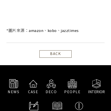
*圖片來源：amazon、kobo、jazztimes
BACK
NEWS
CASE
DECO
PEOPLE
INTERIOR