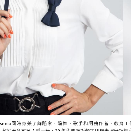
enia同時身兼了舞蹈家、編舞、歌手和詞曲作者、教育工
舞蹈學校，教授著各式單人爵士舞、20 年代查爾斯頓等即興表演舞蹈課