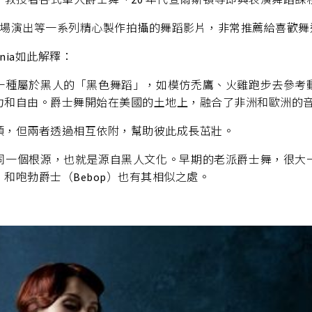
、獨舞、現場演出等一系列精心製作拍攝的舞蹈影片，非常推薦給喜歡
enia如此解釋：
一種屬於黑人的「黑色舞蹈」，如模仿禿鷹、火雞跑步去參考
力和自由。爵士舞開始在美國的土地上，融合了非洲和歐洲的
頭，但兩者透過相互依附，幫助彼此成長茁壯。
同一個根源，也就是源自黑人文化。早期的老派爵士舞，很大
和咆勃爵士（Bebop）也有其相似之處。