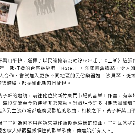
軒與山平快，選擇了以民謠搖滾為軸線來串起了《上鄉》這張
年一起打造的台客語經典「Hotel」，充滿懷舊鄉愁、令人
人合作、嘗試加入更多不同地區的民俗樂器如：沙貝琴、斑
音樂體驗，都是如此新奇且愉悅。
黃子軒的邀請，前往他位於新竹東門市場的音樂工作室，有幸
，這段交流至今仍使我非常感動。對照現今許多同期樂團如茄
進入到主流市場都能廣受歡迎的歌曲，相較之下，黃子軒與山
問了子軒為何不用客語來製作類似像這樣的歌曲，子軒回答我
現客家人樂觀堅毅個性的歡樂歌曲，傳達給所有人。」