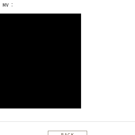
」MV ：
BACK