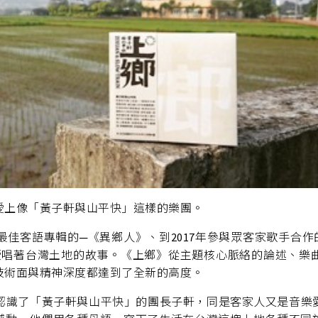
愛上像「黃子軒與山平快」這樣的樂團。
獎最佳客語專輯的─《異鄉人》、到2017年參與眾客家歌手合作
續唱著台灣土地的故事。《上鄉》從主題核心脈絡的論述、樂
技術面與精神深度都達到了全新的高度。
我認識了「黃子軒與山平快」的團長子軒，同是客家人又是音