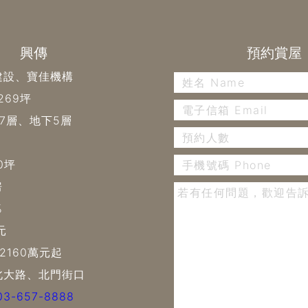
興傳
預約賞屋
建設、寶佳機構
269坪
7層、地下5層
0坪
房
%
元
~2160萬元起
北大路、北門街口
03-657-8888