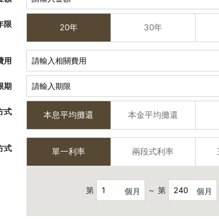
年限
20年
30年
費用
限期
方式
本息平均攤還
本金平均攤還
方式
單一利率
兩段式利率
第
～ 第
個月
個月