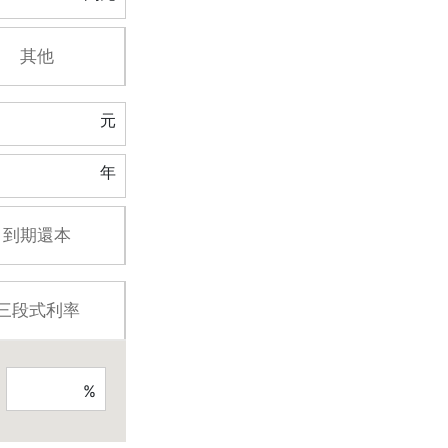
其他
元
年
到期還本
三段式利率
%