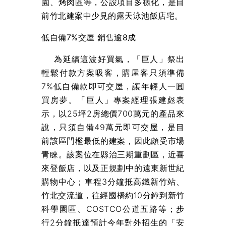
園、烤肉區等，公設項目多樣化，是目
前竹北建案中少見的露天泳池飯店宅。
低自備7%交屋 銷售逾8成
為延續這波好買氣，「巨人」祭出
輕鬆付款方案吸客，購屋客只須準備
7%低自備款即可交屋，讓年輕人一圓
買房夢。「巨人」專案經理張建彪表
示，以25坪2房總價700萬元的產品來
說，只須自備49萬元即可交屋，是目
前該區門檻最低的建案，因此頗受市場
青睞。該案位在縣治三期重劃區，近喜
來登飯店，以及正規劃中的遠東新世紀
購物中心；車程3分鐘抵高鐵新竹站、
竹北交流道，往經國橋約10分鐘到新竹
科學園區、COSTCO公道五路等；步
行2分鐘抵達預計今年對外招生的「安