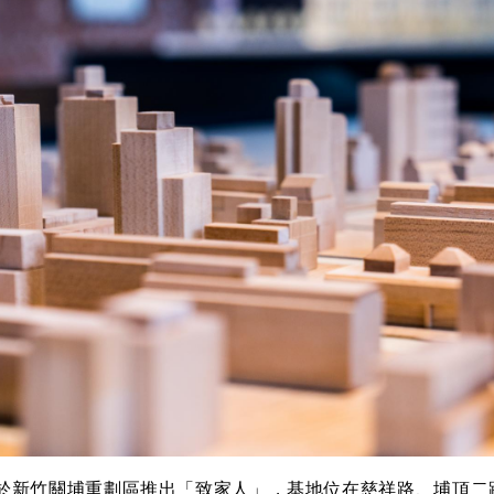
新竹關埔重劃區推出「致家人」，基地位在慈祥路、埔頂二