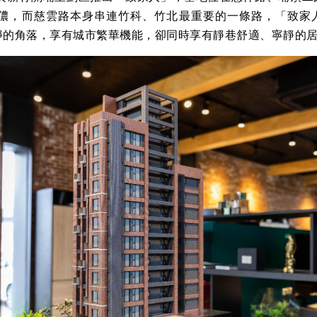
、迪卡儂，而慈雲路本身串連竹科、竹北最重要的一條路，「致家
靜的角落，享有城市繁華機能，卻同時享有靜巷舒適、寧靜的