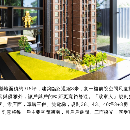
地面積約315坪，建築臨路退縮8米，將一樓前院空間尺度
容與優雅外，讓戶與戶的棟距更寬裕舒適。「致家人」規劃獨棟
家、零店面，單層三併、雙電梯，規劃38、43、46坪3+3
，刻意將每一戶主要空間朝南，且戶戶邊間、三面採光，享受
。