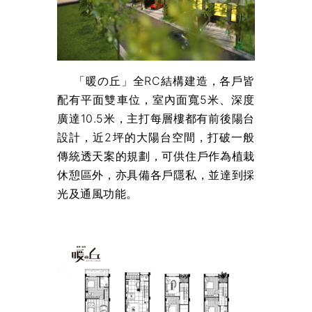
「暖の丘」全RC結構建造，各戶皆
配有平面雙車位，室內面寬5米、深度
廣達10.5米，主打每層樓都有前後陽台
設計，近2坪的大陽台空間，打破一般
傳統透天案的規劃，可供住戶作為植栽
休憩區外，亦具備各戶隱私，並達到採
光及通風功能。