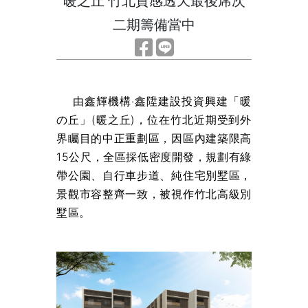
暖之丘 竹北質感透天最後席次
二期籌備當中
由鑫輝機構‧鑫陞建設投資興建「暖
の丘」(暖之丘)，位在竹北近期受到外
界矚目的中正重劃區，因區內建築限高
15公尺，全區採低密度開發，規劃有綠
帶公園、自行車步道、純住宅別墅區，
景觀市容整齊一致，被視作竹北高級別
墅區。