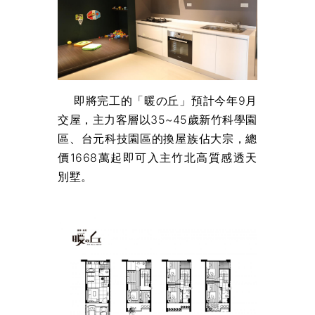
即將完工的「暖の丘」預計今年9月
交屋，主力客層以35~45歲新竹科學園
區、台元科技園區的換屋族佔大宗，總
價1668萬起即可入主竹北高質感透天
別墅。