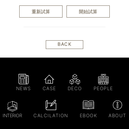
重新試算
開始試算
BACK
NEWS
CASE
DECO
PEOPLE
INTERIOR
CALCILATION
EBOOK
ABOUT