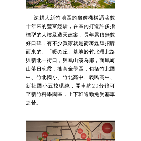
深耕大新竹地區的鑫輝機構憑著數
十年來的豐富經驗，在區內打造許多指
標型的大樓及透天建案，長年累積無數
好口碑，有不少買家就是衝著鑫輝招牌
而來的。「暖の丘」基地於竹北環北路
與新北一街口，與鳳山溪為鄰，面鳳崎
山落日晚霞，擁黃金學區，包括竹北國
中、竹北國小、竹北高中、義民高中、
新社國小五校環繞，開車約20分鐘可
至新竹科學園區，上下班通勤免受塞車
之苦。