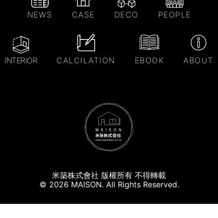
NEWS
CASE
DECO
PEOPLE
INTERIOR
CALCILATION
EBOOK
ABOUT
米築株式會社 版權所有 不得轉載
© 2026 MAISON. All Rights Reserved.