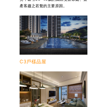
產客趨之若鶩的主要原因。
C3戶樣品屋