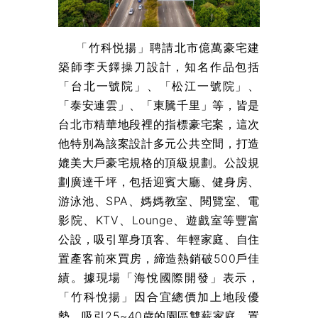
「竹科悦揚」聘請北市億萬豪宅建
築師李天鐸操刀設計，知名作品包括
「台北一號院」、「松江一號院」、
「泰安連雲」、「東騰千里」等，皆是
台北市精華地段裡的指標豪宅案，這次
他特別為該案設計多元公共空間，打造
媲美大戶豪宅規格的頂級規劃。公設規
劃廣達千坪，包括迎賓大廳、健身房、
游泳池、SPA、媽媽教室、閱覽室、電
影院、KTV、Lounge、遊戲室等豐富
公設，吸引單身頂客、年輕家庭、自住
置產客前來買房，締造熱銷破500戶佳
績。據現場「海悅國際開發」表示，
「竹科悅揚」因合宜總價加上地段優
勢，吸引25~40歲的園區雙薪家庭、置