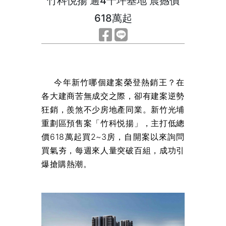
竹科悦揚 逾4千坪基地 震撼價
618萬起
今年新竹哪個建案榮登熱銷王？在
各大建商苦無成交之際，卻有建案逆勢
狂銷，羨煞不少房地產同業。新竹光埔
重劃區預售案「竹科悦揚」，主打低總
價618萬起買2~3房，自開案以來詢問
買氣夯，每週來人量突破百組，成功引
爆搶購熱潮。