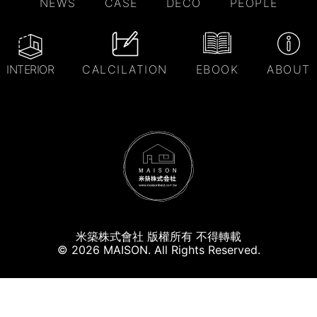
NEWS
CASE
DECO
PEOPLE
INTERIOR
CALCILATION
EBOOK
ABOUT
米築株式會社 版權所有 不得轉載
© 2026 MAISON. All Rights Reserved.