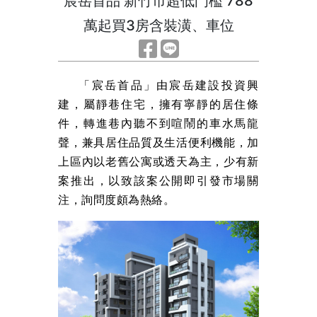
宸岳首品 新竹市超低門檻 788
萬起買3房含裝潢、車位
「宸岳首品」由宸岳建設投資興
建，屬靜巷住宅，擁有寧靜的居住條
件，轉進巷內聽不到喧鬧的車水馬龍
聲，兼具居住品質及生活便利機能，加
上區內以老舊公寓或透天為主，少有新
案推出，以致該案公開即引發市場關
注，詢問度頗為熱絡。