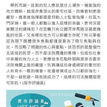
舉例而論，逃脫的犯人應該是往人潮多、機能強的
地方鑽躲，越是昂貴頂尖的豪宅社區，防衛管制更是
嚴苛，連車道指揮都還是特勤人士監管指揮，社區大
門深鎖，連一般人都難以進入這樣的高牆，更何況是
被關注的通緝犯？在空曠只有公園河岸馬路沒甚麼機
能的地區，又有哪些地方可以躲藏生存呢？所以筆者
認為現下媒體很多焦點都僅是要為了吸引焦點與目
光，而忽略了問題的核心與重點，該恐慌的是整個竹
北區域的民眾，而不是法院周邊的貴婦，但這些社會
中高層的有力人士，更應該多花點時間與資源去要求
法院機關上面的嚴謹，別再讓這些身處絕望的重刑犯
人有背水一戰的機會，就連玻璃或出入口都該強化，
不是一敲就破一跳就逃成功了，這樣的司法機關是很
可笑的。(房市評論員)