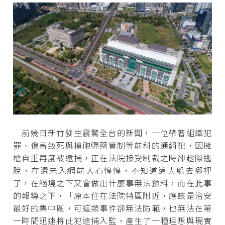
前幾日新竹發生震驚全台的新聞，一位帶著組織犯
罪、傷害致死與槍砲彈藥管制等前科的通緝犯，因擁
槍自重再度被逮捕，正在法院接受制裁之時卻趁隙逃
脫，在還未入網前人心惶惶，不知道這人躲去哪裡
了，在絕境之下又會做出什麼事無法預料，而在此事
的報導之下，「原本住在法院特區附近，應該是治安
最好的集中區，可這類事件卻無法防範，也無法在第
一時間迅速將此犯逮捕入監，產生了一種理想與現實