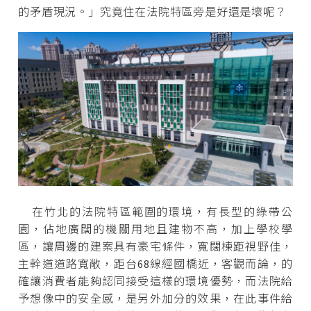
的矛盾現況。」究竟住在法院特區旁是好還是壞呢？
在竹北的法院特區範圍的環境，有長型的綠帶公
園，佔地廣闊的機關用地且建物不高，加上學校學
區，讓周邊的建案具有豪宅條件，寬闊棟距視野佳，
主幹道道路寬敞，距台68線經國橋近，客觀而論，的
確讓消費者能夠認同接受這樣的環境優勢，而法院給
予想像中的安全感，是另外加分的效果，在此事件給