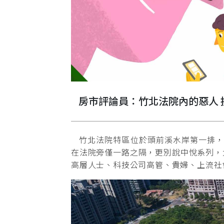
房市評論員：竹北法院內的惡人 
竹北法院特區位於頭前溪水岸第一排，附
在法院旁僅一路之隔，更別說中悅系列，
高層人士、科技公司高管、貴婦、上流社