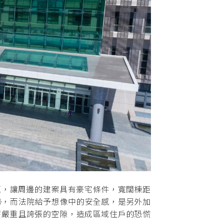
，讓周邊的建案具有豪宅條件，寬闊棟距
勢，而法院給予想像中的安全感，是另外加
麼嚴重且誇張的空隙，造成區域住戶的恐慌