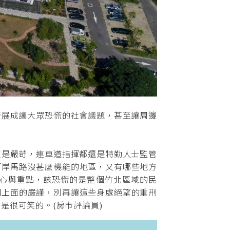
展成讓大眾恐慌的社會議題，甚至讓周邊
是嚴苛，連車道指揮都還是特勤人士監管
河岸馬路沒甚麼機能的地區，又有哪些地方
心與重點，該恐慌的是整個竹北區域的民
關上面的嚴謹，別再讓這些身處絕望的重刑
是很可笑的。(房市評論員)