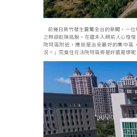
前幾日新竹發生震驚全台的新聞，一位
之時卻趁隙逃脫，在還未入網前人心惶惶
院特區附近，應該是治安最好的集中區
況。」究竟住在法院特區旁是好還是壞呢