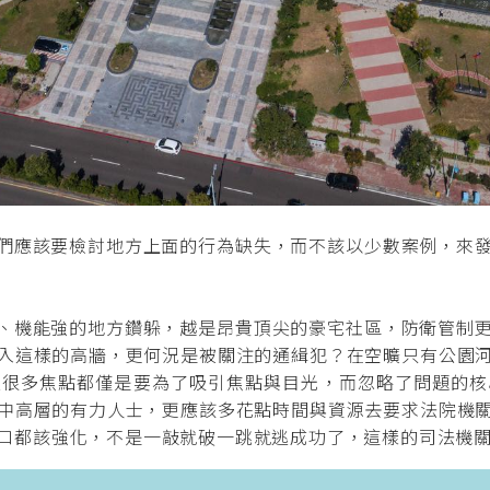
們應該要檢討地方上面的行為缺失，而不該以少數案例，來發
、機能強的地方鑽躲，越是昂貴頂尖的豪宅社區，防衛管制更
入這樣的高牆，更何況是被關注的通緝犯？在空曠只有公園
體很多焦點都僅是要為了吸引焦點與目光，而忽略了問題的核
中高層的有力人士，更應該多花點時間與資源去要求法院機
口都該強化，不是一敲就破一跳就逃成功了，這樣的司法機關