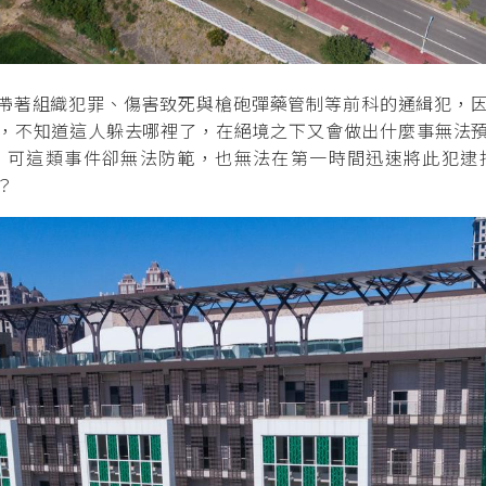
帶著組織犯罪、傷害致死與槍砲彈藥管制等前科的通緝犯，因
，不知道這人躲去哪裡了，在絕境之下又會做出什麼事無法
，可這類事件卻無法防範，也無法在第一時間迅速將此犯逮
？