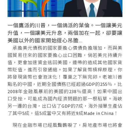
一個鷹派的川普，一個鴿派的葉倫。一個讓美元
升值，一個讓美元升息，兩個加在一起，卻要讓
美國以外的國家開始提心吊膽...
承擔美元債務的國家要擔心償債負擔增加，而與美
國貿易往來的國家要擔心出口困難，倘若美元持續升
值，更會加速資金逃回美國，連帶的造成其他國家貨
幣貶值，進而引發通縮。如果了解貨幣槓桿原理，你
將發現貨幣也會泡沫化！覆巢之下無完卵。老被川普
點名的中國，近期全國債務已經超過GDP的255％，比
2008年金融風暴前的美國的238％還高！如果中國出
口受挫，可能成為國內經濟問題的那一根稻草。海峽
另一邊的台灣，出口佔了GDP的7成，海外接單生產佔
了其中5成，這5成當中又有將近9成Made in China！
現在金融市場已經風聲鶴唳了，房地產市場也將會