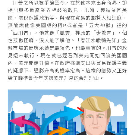
川普之所以被爭論至今，在於他本來出身商界，卻
提出與多數產業界相歧的政見，比如：製造業回美
國、關稅保護政策等，與現在貿易的趨勢大相逕庭。
無論說他像美國版的柯P或者是「五大神獸」裡的
「西川普」，他就像「風雲」裡頭的「步驚雲」，個
性孤傲怪癖，沒人能了解他。「春江水暖鴨先知」金
融市場的反應永遠是最領先，也最真實的。川普的政
見還未執行，現在就已經看到美元開始回流美國國
內、美元開始升值。在政府擴張支出與貿易保護主義
的疑慮下，通膨升高的機率愈高。這樣的態勢又正好
給了聯準會今年底讓美元升息的合理理由。