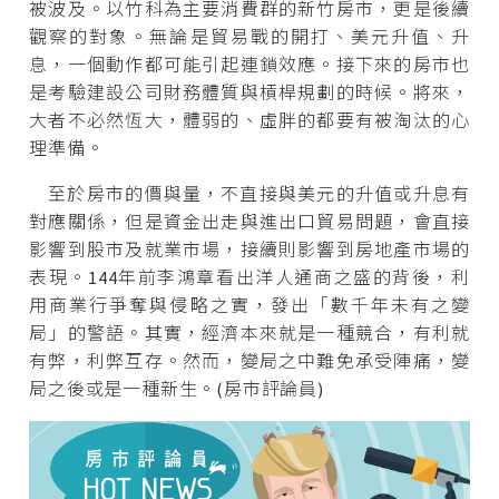
被波及。以竹科為主要消費群的新竹房市，更是後續
觀察的對象。無論是貿易戰的開打、美元升值、升
息，一個動作都可能引起連鎖效應。接下來的房市也
是考驗建設公司財務體質與槓桿規劃的時候。將來，
大者不必然恆大，體弱的、虛胖的都要有被淘汰的心
理準備。
至於房市的價與量，不直接與美元的升值或升息有
對應關係，但是資金出走與進出口貿易問題，會直接
影響到股市及就業市場，接續則影響到房地產市場的
表現。144年前李鴻章看出洋人通商之盛的背後，利
用商業行爭奪與侵略之實，發出「數千年未有之變
局」的警語。其實，經濟本來就是一種競合，有利就
有弊，利弊互存。然而，變局之中難免承受陣痛，變
局之後或是一種新生。(房市評論員)