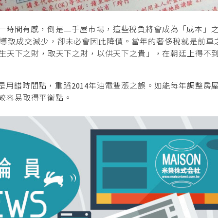
一時間有感，倒是二手屋市場，這些稅負將會成為「成本」之
導致成交減少，卻未必會因此降價。當年的奢侈稅就是前車之
生天下之財，取天下之財，以供天下之貴」，在朝廷上得不
用錯時間點，重蹈2014年油電雙漲之誤。如能每年調整房
較容易取得平衡點。