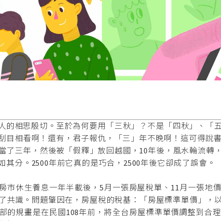
人的相思殷切。至於為何要用「三秋」？不是「四秋」、「五
刮目相看啊！還有，君子報仇，「三」年不晚啊！這可得說書說
當了三年，然後被「假釋」放回越國，10年後，風水輪流轉
其分。2500年前它真的是巧合，2500年後它卻成了誤會。
市休生養息一年半載後，5月一張房屋稅單、11月一張地
了共識。問題肇因在，房屋稅的稅基：「房屋標準單價」，
的規畫是在民國108年前，將全台房屋標準單價調整到合理