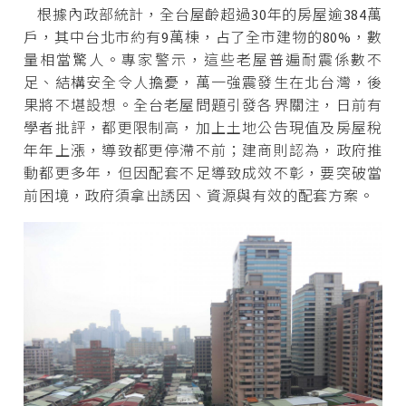
根據內政部統計，全台屋齡超過30年的房屋逾384萬
戶，其中台北市約有9萬棟，占了全市建物的80%，數
量相當驚人。專家警示，這些老屋普遍耐震係數不
足、結構安全令人擔憂，萬一強震發生在北台灣，後
果將不堪設想。全台老屋問題引發各界關注，日前有
學者批評，都更限制高，加上土地公告現值及房屋稅
年年上漲，導致都更停滯不前；建商則認為，政府推
動都更多年，但因配套不足導致成效不彰，要突破當
前困境，政府須拿出誘因、資源與有效的配套方案。