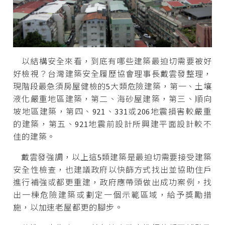
以結構安全來看，到底有哪些建築最迫切需要被好
好檢視？台灣建築安全履歷協會理事長戴雲發整理，
現階段最急須房屋健檢的5大類危險建築，第一、土壤
液化嚴重地區建築，第二、海砂屋建築，第三、順向
坡地區建築，第四、921、331或206地震損害較嚴重
的建築，第五、921地震前設計所興建平面設計較不
佳的建築。
戴雲發強調，以上這5類建築是最迫切需要接受建築
安全性檢查，也建議政府以快篩方式找出並協助住戶
進行補強或都更重建，政府應帶頭做出成功案例，找
出一棟危險建築或劃定一個示範區域，給予獎勵措
施，以加速老屋都更的腳步。