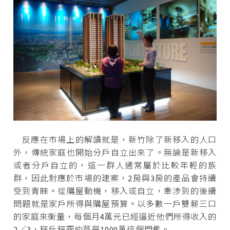
反應在市場上的解讀就是，新竹除了新移入的人口
外，傳統家庭也開始分戶自立出來了。無論是新移入
或者分戶自立的，這一群人通常屬於比較年輕的族
群，因此對應於市場的建案，2房與3房的產品會持續
受到青睞。從購屋動機，移入或自立，牽涉到的後續
問題就是家戶所得與購屋預算。以多數一戶雙薪三口
的家庭來衡量，每個月4萬元已經逼近他們所得收入的
2／3，秤斤秤兩約莫是1000萬這個門檻。