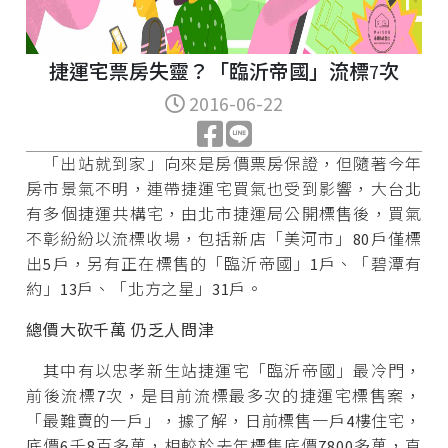
捷運宅票房失靈？「臨沂帝國」流標7次
2016-06-22
「出站就到家」向來是房價票房保證，但隨著今年
房市景氣不明，連帶捷運宅買氣也受到影響，大台北
有多個捷運共構宅，由北市捷運局公開標售後，買氣
不彰紛紛以流標收場，包括新店「美河市」80戶僅標
出5戶，另有正在標售的「臨沂帝國」1戶、「碧潭有
約」13戶、「北方之星」31戶。
總價大砍千萬 仍乏人問津
其中有以忠孝新生站捷運宅「臨沂帝國」最冷門，
前後流標7次，是目前流標最多次的捷運宅標售案，
「最難賣的一戶」，據了解，日前標售一戶4樓住宅，
底價6千8百多萬，相較於去年標售底價7800多萬，直