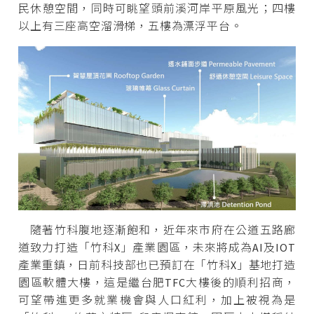
民休憩空間，同時可眺望頭前溪河岸平原風光；四樓
以上有三座高空溜滑梯，五樓為漂浮平台。
隨著竹科腹地逐漸飽和，近年來市府在公道五路廊
道致力打造「竹科X」產業園區，未來將成為AI及IOT
產業重鎮，日前科技部也已預訂在「竹科X」基地打造
園區軟體大樓，這是繼台肥TFC大樓後的順利招商，
可望帶進更多就業機會與人口紅利，加上被視為是