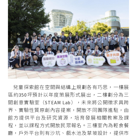
兒童探索館在空間與結構上規劃各有巧思，一樓展
區約350坪預計以年度策展形式展出，二樓劃分為三
間創意實驗室（STEAM Lab），未來將公開徵求具跨
界、實驗性質原創內容提案，開放不同團隊進駐，由
館方提供平台及研究資源，培育發展相關教案及課
程，並以課程方式開放民眾報名。三樓室內為輕食餐
廳，戶外平台則有沙坑、戲水池及草坡設計，提供市