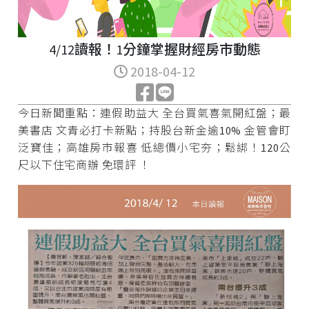
4/12讀報！1分鐘掌握財經房市動態
2018-04-12
今日新聞重點：連假助益大 全台買氣喜氣開紅盤；最
美書店 文青必打卡新點；持股台新金逾10% 金管會盯
泛寶佳；高雄房市報喜 低總價小宅夯；鬆綁！120公
尺以下住宅商辦 免環評 ！