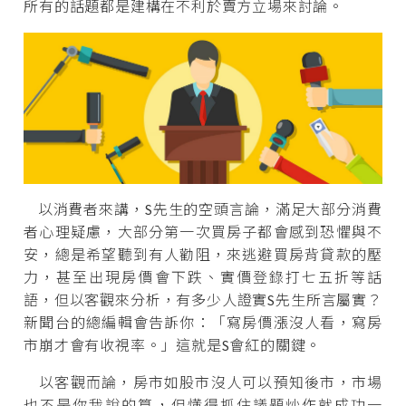
所有的話題都是建構在不利於賣方立場來討論。
以消費者來講，S先生的空頭言論，滿足大部分消費
者心理疑慮，大部分第一次買房子都會感到恐懼與不
安，總是希望聽到有人勸阻，來逃避買房背貸款的壓
力，甚至出現房價會下跌、實價登錄打七五折等話
語，但以客觀來分析，有多少人證實S先生所言屬實？
新聞台的總編輯會告訴你：「寫房價漲沒人看，寫房
市崩才會有收視率。」這就是S會紅的關鍵。
以客觀而論，房市如股市沒人可以預知後市，市場
也不是你我說的算，但懂得抓住議題炒作就成功一