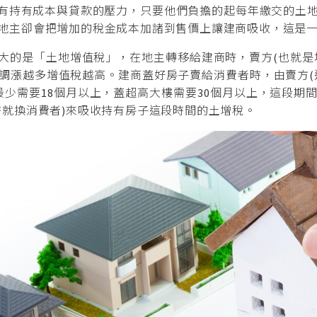
有持有成本與貸款的壓力，只要他們負擔的起每年繳交的土地
地主卻會把增加的稅金成本加諸到售價上讓建商吸收，這是
的是「土地增值稅」，在地主轉移給建商時，賣方(也就是
調漲越多增值稅越高。建商蓋好房子賣給消費者時，由賣方(
樓最少需要18個月以上，蓋超高大樓需要30個月以上，這段
時就換消費者)來吸收持有房子這段時間的土增稅。