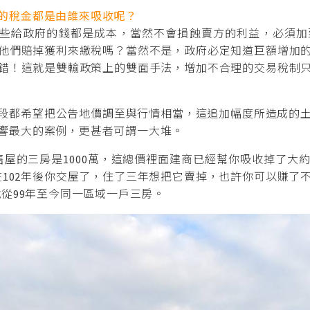
的稅金都是由誰來吸收呢？
這些給政府的錢都是成本，當然不會損蝕賣方的利益，必須加
他們賠掉獲利來繳稅嗎？當然不是，政府必定知道巨額增加
錯！這就是雙輸政策上的雙面手法，增加不合理的交易稅制
段都希望把公告地價調至與行情相當，這追加幅度所造成的
響最大的案例，更甚者可謂一大堆。
預售屋的三房是1000萬，這總價裡面建商已經幫你吸收掉了大
在102年後你交屋了，住了三年想把它賣掉，也許你可以賺了
說從99年至今同一區域一戶三房。