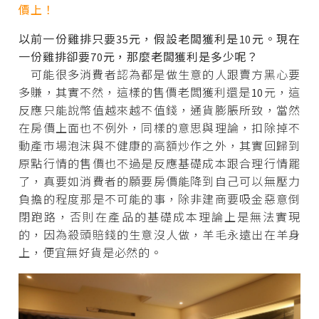
價上！
以前一份雞排只要35元，假設老闆獲利是10元。現在
一份雞排卻要70元，那麼老闆獲利是多少呢？
可能很多消費者認為都是做生意的人跟賣方黑心要
多賺，其實不然，這樣的售價老闆獲利還是10元，這
反應只能說幣值越來越不值錢，通貨膨脹所致，當然
在房價上面也不例外，同樣的意思與理論，扣除掉不
動產市場泡沫與不健康的高額炒作之外，其實回歸到
原點行情的售價也不過是反應基礎成本跟合理行情罷
了，真要如消費者的願要房價能降到自己可以無壓力
負擔的程度那是不可能的事，除非建商要吸金惡意倒
閉跑路，否則在產品的基礎成本理論上是無法實現
的，因為殺頭賠錢的生意沒人做，羊毛永遠出在羊身
上，便宜無好貨是必然的。