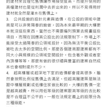
的建材來合理化售價讓市場接受度高，而提升使用的
高檔建材也是從利潤中去折出來的，所以不見得用好
建材就全然是灌水在售價上。
3. 公共設施的設計元素與造價，在公設的領域中建
商是可以非常陽春的施做，因為本來最早期的大樓更
本就沒這些東西，當然也不需要編列預算去規畫這些
項目，而現在因應高公設比的法規限制下，市場上不
能接受太過陽春的公領域設計，因為無法平衡公設比
被吃去太多的空間比例。那麼各個建商跟建案都有不
同大小與規模的公領域空間設計，包含著外觀或者室
內頂樓等等，那麼有做的很仔細與豐富的建案自然成
本也會相對提升不少。
4. 超高樓層或超深地下室的造價都會提高很多，雖
然會按照比例從售價上去滿足，但超高層建築是無法
跟中樓層規劃或低樓住家做比較的，大樓的售價一定
是越高越貴，所以用低等級的建案跟高等級的去比較
是不合理且不公平的，一般在法規定義上的設限分為
三種級距。